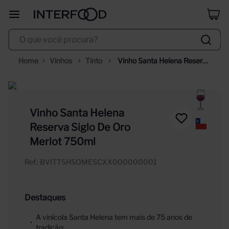
selección
8
º
O que você procura?
duff
9
º
corpus astral
10
º
Vinhos
Tinto
Vinho Santa Helena Reserva  
Siglo De Oro Merlot 750ml
Vinho Santa Helena
Reserva Siglo De Oro
Merlot 750ml
Ref.
:
BVITTSHSOMESCXX000000001
Destaques
A vinícola Santa Helena tem mais de 75 anos de
tradição;