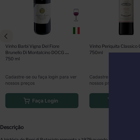
Vinho Barbi Vigna Del Fiore 
Vinho Periquita Classico G
Brunello Di Montalcino DOCG 
750ml
750 ml
Cadastre-se ou faça login para ver
Cadastre-se ou faça logi
nossos preços
nossos preços
Faça Login
Faça Logi
Descrição
A história de Beni di Batasiolo remonta a 1979 quando os irmãos Dogli