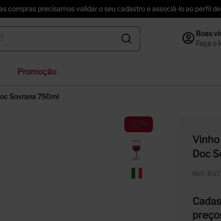
uas compras precisamos validar o seu cadastro e associá-lo ao perfil
Promoção
ihenstephaner
 Doc Sovrana 750ml
ta helena
-
13%
nzano
Vinho
f
Doc S
ección
Ref.
:
BV
Cadast
preço