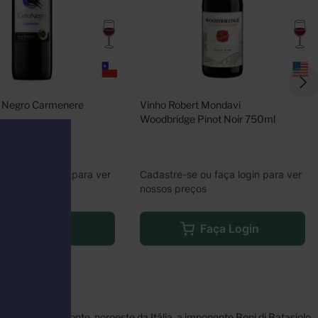
 Negro Carmenere 
Vinho Robert Mondavi 
Woodbridge Pinot Noir 750ml
e ou faça login para ver
Cadastre-se ou faça login para ver
eços
nossos preços
Faça Login
Faça Login
izada no Piemonte, noroeste da Itália, a imponente Beni di Batasiolo