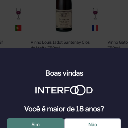
f 
Vinho Louis Jadot Santenay Clos 
Vinho Gato
de Malte 750ml
750ml
n para ver
Cadastre-se ou faça login para ver
Cadastre-s
Boas vindas
nossos preços
nossos pr
n
Faça Login
Você é maior de 18 anos?
Sim
Não
ani compraram uma antiga vinícola Kiola junto com seus sete crus Local