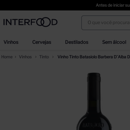
Antes de iniciar s
O que você procura?
Termos mais buscados
Vinhos
Cervejas
Destilados
Sem álcool
espumante cinzano to spritz dry 750ml
we
1
º
2
º
Vinhos
Tinto
Vinho Tinto Batasiolo Barbera D`Alba
cerveja
san
3
º
4
º
trapiche vineyards sweet
ci
5
º
6
º
erdinger
duf
7
º
8
º
corpus astral
sel
9
º
10
º