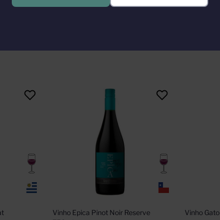
s, passou a utilizar o nome atual No comando da vinícola estão os irm
priedade era composta por sete fazendas e vinhedos nas mais prestig
t 
Vinho Epica Pinot Noir Reserve 
Vinho Gato