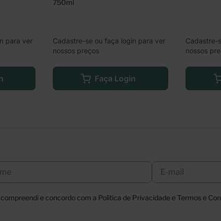
750ml
n para ver
Cadastre-se ou faça login para ver
Cadastre-s
nossos preços
nossos pr
n
Faça Login
, compreendi e concordo com a Política de Privacidade e Termos e Cond