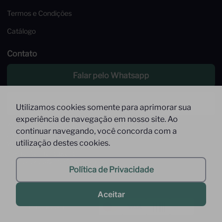
Termos e Condições
Catálogo
Contato
Falar pelo Whatsapp
Enviar um email
Utilizamos cookies somente para aprimorar sua
experiência de navegação em nosso site. Ao
Atendimento de Segunda à Sexta,
continuar navegando, você concorda com a
das 09 às 17h
utilização destes cookies.
Whatsapp: (11) 9 9278-9369
(somente mensagens)
faleconosco@interfood.com.br
Política de Privacidade
Aceitar
Pague com