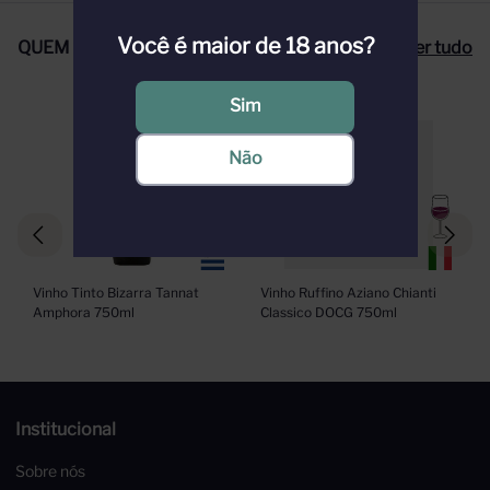
Você é maior de 18 anos?
QUEM COMPROU, COMPROU TAMBÉM
Ver tudo
Sim
Não
Vinho Tinto Bizarra Tannat 
Vinho Ruffino Aziano Chianti 
Amphora 750ml
Classico DOCG 750ml
Institucional
Sobre nós