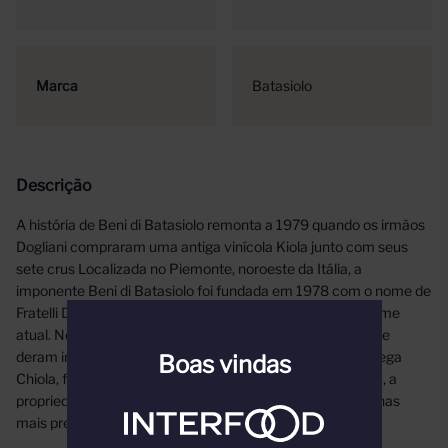
Marca
Batasiolo
Descrição
A história de Beni di Batasiolo remonta a 1979 quando os irmãos
Dogliani compraram uma antiga vinícola Kiola junto com seus
sete crus Localizada no Piemonte, noroeste da Itália, a
imponente Beni di Batasiolo foi fundada em 1978 com o nome de
Fratelli Dogliani. Alguns anos depois, passou a utilizar o nome
atual. Nocomando da vinícola estão os irmãos Dogliani que
deram início ao negócio quando adquiriram a histórica adega
Boas vindas
Chiola, fundada na década de 50 Localizada em La Morra, a
propriedade era composta por sete fazendas e vinhedos nas
mais prestigiadas áreas do Barolo.