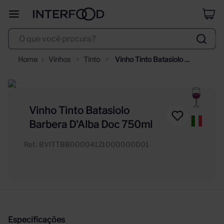
erdinger
8
º
O que você procura?
duff
9
º
corpus astral
10
º
Vinhos
Tinto
Vinho Tinto Batasiolo 
Barbera D'Alba Doc 750ml
Vinho Tinto Batasiolo
Barbera D'Alba Doc 750ml
Ref.
:
BVITTBB00004121000000001
Especificações