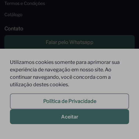
Termos e Condições
Catálogo
Contato
Falar pelo Whatsapp
Enviar um email
Utilizamos cookies somente para aprimorar sua
experiência de navegação em nosso site. Ao
Atendimento de Segunda à Sexta,
continuar navegando, você concorda com a
das 09 às 17h
utilização destes cookies.
Whatsapp: (11) 9 9278-9369
(somente mensagens)
faleconosco@interfood.com.br
Política de Privacidade
Aceitar
Pague com