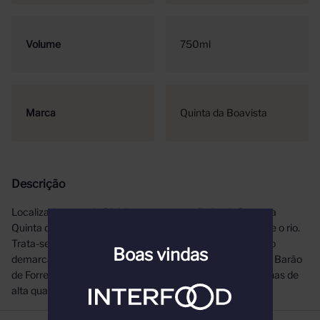
Volume
750ml
Marca
Quinta da Boavista
Descrição
Localizada perto do Pinhão, na margem direita do Douro, a
Quinta da Boavista é dona de uma vista espetacular sobre o rio.
Trata-se de uma das propriedades mais icónicas da região
Boas vindas
demarcada do Douro, não só pela sua ligação histórica ao Barão
de Forrester, mas também pelos seus 36 hectares de vinhas de
alta qualidade .