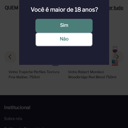
QUEM COMPROU, COMPROU TAMBÉM
Ver tudo
Você é maior de 18 anos?
Sim
Não
Vinho Trapiche Perfiles Textura 
Vinho Robert Mondavi 
Fina Malbec 750ml
Woodbridge Red Blend 750ml
Institucional
Sobre nós