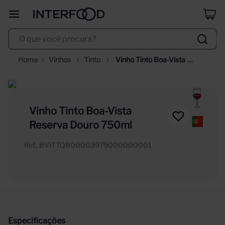
duff
8
º
O que você procura?
corpus astral
9
º
santa helena
10
º
Vinhos
Tinto
Vinho Tinto Boa-Vista 
Reserva Douro 750ml
Vinho Tinto Boa-Vista
Reserva Douro 750ml
Ref.
:
BVITTQB00003979000000001
Especificações