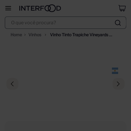
selección
8
º
O que você procura?
corpus astral
9
º
vinho
10
º
Vinhos
Vinho Tinto Trapiche Vineyards 
Sweet Red 750ml