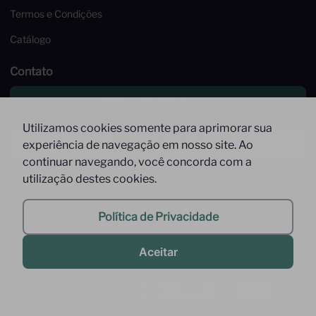
Termos e Condições
Catálogo
Contato
Falar pelo Whatsapp
Utilizamos cookies somente para aprimorar sua
Enviar um email
experiência de navegação em nosso site. Ao
continuar navegando, você concorda com a
Atendimento de Segunda à Sexta,
utilização destes cookies.
das 09 às 17h
Whatsapp: (11) 9 9278-9369
(somente mensagens)
Política de Privacidade
faleconosco@interfood.com.br
Aceitar
Pague com