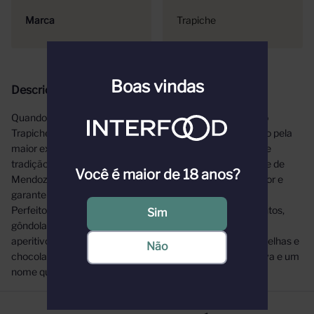
Marca
Trapiche
Boas vindas
Descrição
Quando o assunto é volume de vendas e prazer na taça, o
Trapiche Vineyards Sweet Red não decepciona. Elaborado pela
maior exportadora de vinhos argentinos, com 130 anos de
tradição e presença em mais de 80 países, este tinto doce de
Você é maior de 18 anos?
Mendoza e San Juan é o rótulo que conquista o consumidor e
garante reposição constante no seu canal.
Perfeito para compor cartas de vinhos, cardápios de eventos,
Sim
gôndolas e portfólios de distribuição, harmonizando com
aperitivos, queijos semiduros, sobremesas de frutas vermelhas e
Não
chocolates. Alta aceitação no balcão, margem competitiva e um
nome que o mercado já conhece.