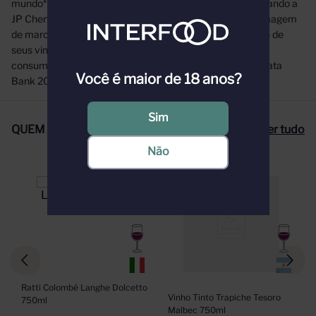
mundo* Essa renovação vai além das aparências estão dando a
JP Chenet um novo tom de comunicação para que sua imagem
de marca seja um verdadeiro reflexo da incrível qualidade de
seus vinhos e do que a JP Chenet representa para cada
consumidor em todo o mundo França!” *Source: ImpactData
Você é maior de 18 anos?
Bank 2023
Sim
QUEM COMPROU, COMPROU TAMBÉM
Ver tudo
Não
Ratti Colombé Langhe Dolcetto 
Vinho Tinto Trapiche Tesoro 
750ml
Malbec 750ml