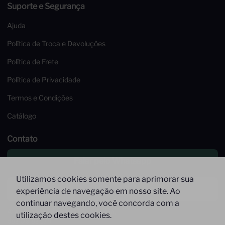
Suporte e Segurança
Ajuda
Política de Troca e Devoluções
Política de Frete
Política de Privacidade
Termos e Condições
Catálogo
Contato
Falar pelo Whatsapp
Utilizamos cookies somente para aprimorar sua
Enviar um email
experiência de navegação em nosso site. Ao
continuar navegando, você concorda com a
Atendimento de Segunda à Sexta,
utilização destes cookies.
das 09 às 17h