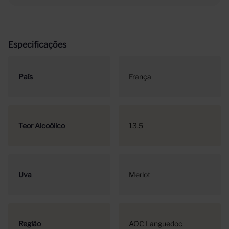
Especificações
País
França
Teor Alcoólico
13.5
Uva
Merlot
Região
AOC Languedoc