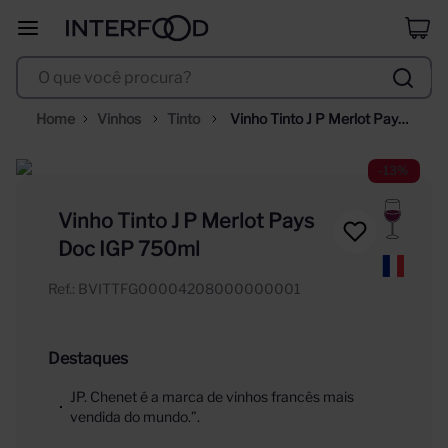
duff
8
º
O que você procura?
corpus astral
9
º
santa helena
10
º
Vinhos
Tinto
Vinho Tinto J P Merlot Pays 
Doc IGP 750ml
-
13%
Vinho Tinto J P Merlot Pays
Doc IGP 750ml
Ref.
:
BVITTFG00004208000000001
Destaques
JP. Chenet é a marca de vinhos francês mais
vendida do mundo.”.