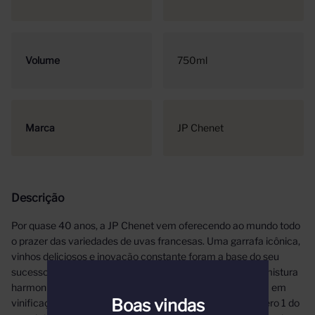
Volume
750ml
Marca
JP Chenet
Descrição
Por quase 40 anos, a JP Chenet vem oferecendo ao mundo todo
o prazer das variedades de uvas francesas. Uma garrafa icônica,
vinhos deliciosos e inovação constante foram a base do seu
sucesso, na França e em mais de 166 países Como uma mistura
harmoniosa, combina paixão, compromisso e experiência em
Boas vindas
vinificação para fazer do JP Chenet o vinho francês número 1 do