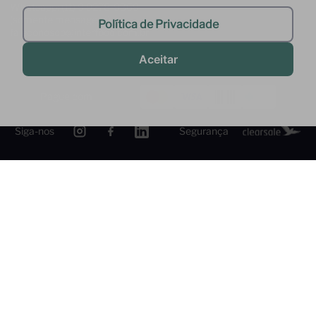
Whatsapp: (11) 9 9278-9369
(somente mensagens)
Política de Privacidade
faleconosco@interfood.com.br
Aceitar
Pague com
Siga-nos
Segurança
2022 @ All Right Reserved to Interfood Importação
Ltda.
Interfood Importação Ltda. CNPJ Nº
36.357.994/0001-45 Rua Cacique Tibiriça, 320 - São Bernardo do
Campo - SP CEP: 09651-050 -
InterfoodB2B © 2022 - Todos os direitos reservados