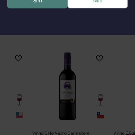
Sim
Não
o ilustre. Juntos, eles mudariam a história desta região, produzindo
Vinho Gato Negro Carmenere 
Vinho E.Gu