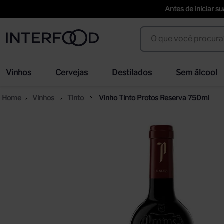
Antes de iniciar s
O que você procura?
Termos mais buscados
Vinhos
Cervejas
Destilados
Sem álcool
espumante cinzano to spritz dry 750ml
cer
1
º
2
º
Vinhos
Tinto
Vinho Tinto Protos Reserva 750ml
weihenstephaner
san
3
º
4
º
trapiche vineyards sweet
ci
5
º
6
º
erdinger
sel
7
º
8
º
duff
cor
9
º
10
º