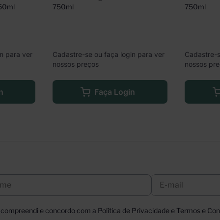
750ml
750ml
750ml
n para ver
Cadastre-se ou faça login para ver
Cadastre-s
nossos preços
nossos pr
n
Faça Login
, compreendi e concordo com a Política de Privacidade e Termos e Cond