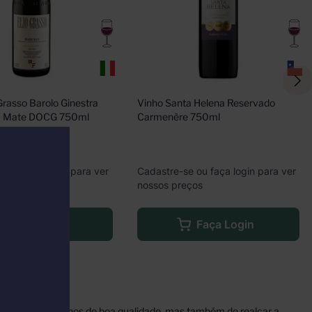
Grasso Barolo Ginestra 
Vinho Santa Helena Reservado 
a Mate DOCG 750ml
Carmenère 750ml
e ou faça login para ver
Cadastre-se ou faça login para ver
eços
nossos preços
Faça Login
Faça Login
ão só de fazer vinhos de boa qualidade, mas também de realçar a