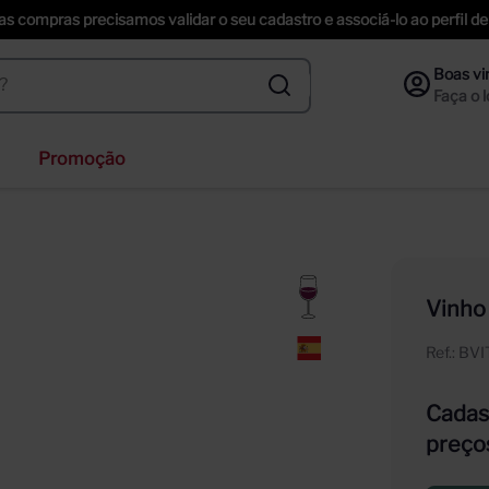
uas compras precisamos validar o seu cadastro e associá-lo ao perfil
Promoção
veja
ta helena
nzano
Vinho
ección
Ref.
:
BV
pus astral
Cadast
preço