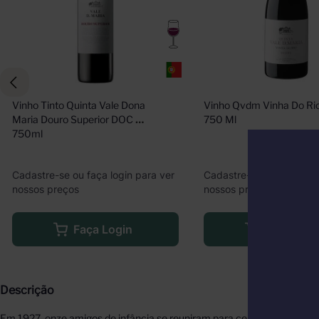
Vinho Tinto Quinta Vale Dona 
Vinho Qvdm Vinha Do Rio
Maria Douro Superior DOC 
750 Ml
750ml
Cadastre-se ou faça login para ver
Cadastre-se ou faça logi
nossos preços
nossos preços
Faça Login
Faça Logi
Descrição
Em 1927, onze amigos de infância se reuniram para celebrar as raízes 