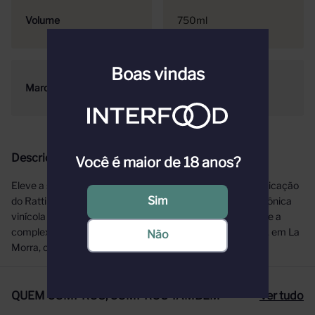
Volume
750ml
Boas vindas
Marca
Ratti
Descrição
Você é maior de 18 anos?
Eleve a sua seleção de vinhos com a excelência e a sofisticação
Sim
do Ratti Rocche Dell'Annunziata Barolo. Produzido pela icônica
vinícola Renato Ratti, este Barolo personifica a elegância e a
complexidade do prestigiado Cru Rocche Dell'Annunziata, em La
Não
Morra, coração da região de Barolo.
QUEM COMPROU, COMPROU TAMBÉM
Ver tudo