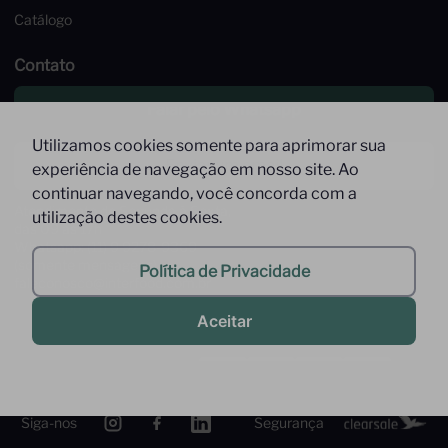
Catálogo
Contato
Falar pelo Whatsapp
Utilizamos cookies somente para aprimorar sua
Enviar um email
experiência de navegação em nosso site. Ao
continuar navegando, você concorda com a
Atendimento de Segunda à Sexta,
utilização destes cookies.
das 09 às 17h
Whatsapp: (11) 9 9278-9369
(somente mensagens)
Política de Privacidade
faleconosco@interfood.com.br
Aceitar
Pague com
Siga-nos
Segurança