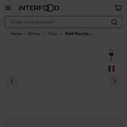
duff
8
º
O que você procura?
corpus astral
9
º
santa helena
10
º
Vinhos
Tinto
Ratti Rocche 
Dell'Annunziata Barolo 
750ml