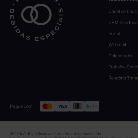
Canal de Ética
CRM Interfood
Portal
Webmail
Colaborador
Trabalhe Cono
Relatório Trans
Pague com
2022 @ All Right Reserved to Interfood Importação Ltda.