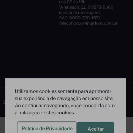
das 09 às 18h
Whatsapp: (11) 9 9278-9369
(somente mensagens)
SAC: 0800-770-1871
faleconosco@interfood.com.br
Utilizamos cookies somente para aprimorar
sua experiência de navegação em nosso site.
Siga-nos
Segurança
Ao continuar navegando, você concorda com
a utilização destes cookies.
Política de Privacidade
Aceitar
Tecnologia