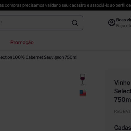
uas compras precisamos validar o seu cadastro e associá-lo ao perfil
Promoção
veja
Selection 100% Cabernet Sauvignon 750ml
nzano
inger
Vinho
ección
Selec
piche vineyards sweet
750m
Ref.
:
BV
Cadast