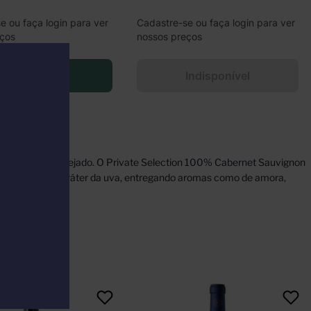
e ou faça login para ver
Cadastre-se ou faça login para ver
eços
nossos preços
Faça Login
Indisponível
ngir o estilo desejado. O Private Selection 100% Cabernet Sauvignon
 a pureza e o caráter da uva, entregando aromas como de amora,