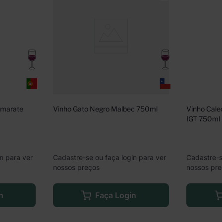
amarate 
Vinho Gato Negro Malbec 750ml
Vinho Cale
IGT 750ml
n para ver
Cadastre-se ou faça login para ver
Cadastre-s
nossos preços
nossos pr
n
Faça Login