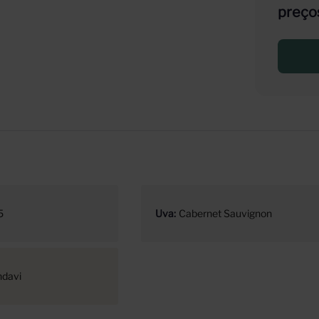
preço
5
Uva
Cabernet Sauvignon
ndavi