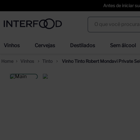
Antes de iniciar s
O que você procura?
Termos mais buscados
Vinhos
Cervejas
Destilados
Sem álcool
espumante cinzano to spritz dry 750ml
cer
1
º
2
º
Vinhos
Tinto
Vinho Tinto Robert Mondavi Private 
weihenstephaner
ci
3
º
4
º
duff
erd
5
º
6
º
prisoner
sel
7
º
8
º
corpus astral
tra
9
º
10
º