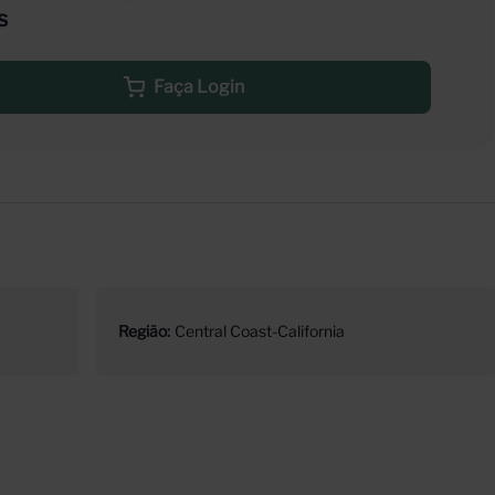
s
Faça Login
Região
Central Coast-California