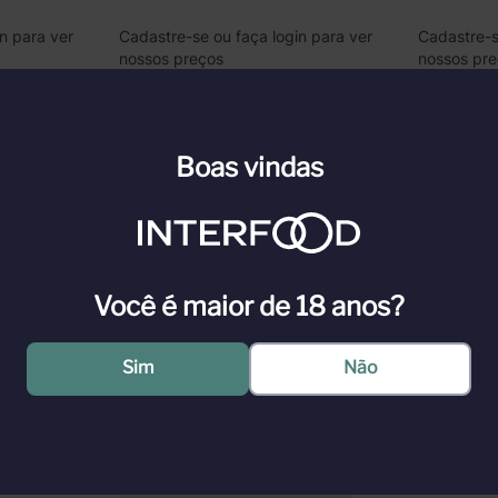
n para ver
Cadastre-se ou faça login para ver
Cadastre-s
nossos preços
nossos pr
n
Faça Login
Boas vindas
ianos costumam fazer um blend com outras variedades de uvas para ati
o pico de maturação dos vinhedos da Califórnia. Esse vinho expressa
Você é maior de 18 anos?
elhecimento em carvalho francês e americano.
Sim
Não