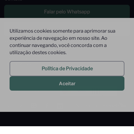
Falar pelo Whatsapp
Enviar um email
Utilizamos cookies somente para aprimorar sua
experiência de navegação em nosso site. Ao
Atendimento de Segunda à Sexta,
continuar navegando, você concorda com a
das 09 às 17h
utilização destes cookies.
Whatsapp: (11) 9 9278-9369
(somente mensagens)
faleconosco@interfood.com.br
Política de Privacidade
Aceitar
Pague com
Siga-nos
Segurança