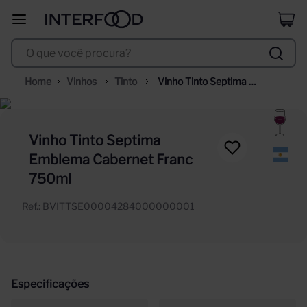
duff
8
º
O que você procura?
corpus astral
9
º
selección
10
º
Vinhos
Tinto
Vinho Tinto Septima 
Emblema Cabernet Franc 
750ml
Vinho Tinto Septima
Emblema Cabernet Franc
750ml
Ref.
:
BVITTSE00004284000000001
Especificações