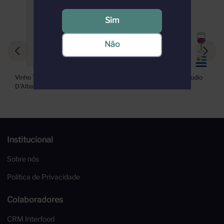
Sim
Não
Vinho Tinto Batasiolo Barbera 
Vinho Familia Deicas Preludio 
D'Alba Doc 750ml
Tinto 750ml
Institucional
Sobre nós
Política de Privacidade
Colaboradores
CRM Interfood