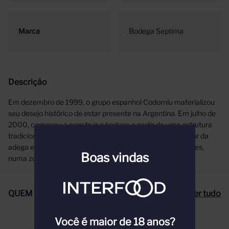
Marca
Bodega Septima
Descrição
Em dezembro de 1999, o grupo espanhol Codorníu materializou
seu desejo histórico de estar presente na Argentina. Em julho de
2000, começou a construir a bodega a partir de uma estrutura
tradicional de pedras, o que mantém a umidade e o frescor da
adega e do ambiente. Os vinhedos estão aos pés dos Andes,
Boas vindas
numa zona bastante privilegiada.
QUEM COMPROU, COMPROU TAMBÉM
Ver tudo
Você é maior de 18 anos?