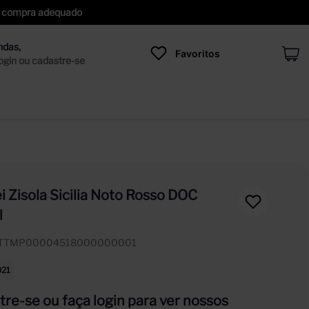
 de compra adequado
Favoritos
 Zisola Sicilia Noto Rosso DOC
l
ITTMP00004518000000001
021
re-se ou faça login para ver nossos