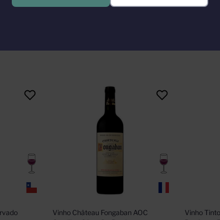
. A impressão digital de Francesco Mazzei no rótulo simboliza a vontad
o
rvado 
Vinho Château Fongaban AOC 
Vinho Tint