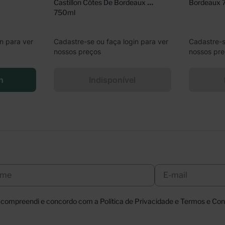
Castillon Côtes De Bordeaux 
Bordeaux 
750ml
n para ver
Cadastre-se ou faça login para ver
Cadastre-s
nossos preços
nossos pr
n
Indisponível
, compreendi e concordo com a Política de Privacidade e Termos e Cond