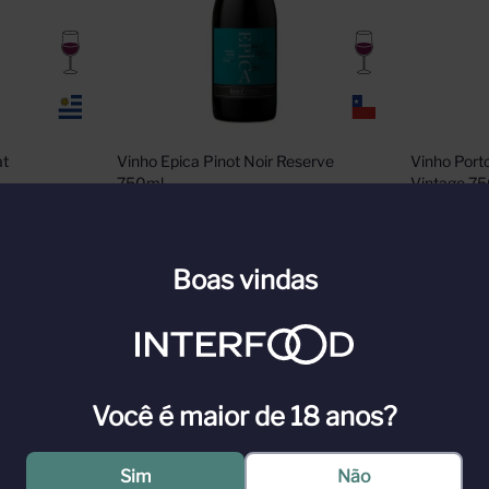
t 
Vinho Epica Pinot Noir Reserve 
Vinho Porto
750ml
Vintage 75
n para ver
Cadastre-se ou faça login para ver
Cadastre-s
Boas vindas
nossos preços
nossos pr
n
Faça Login
Você é maior de 18 anos?
Sim
Não
cultivadas perto de Noto, uma área única para fazer vinho. A proximidad