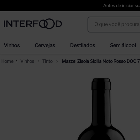
Antes de iniciar s
O que você procura?
Termos mais buscados
Vinhos
Cervejas
Destilados
Sem álcool
espumante cinzano to spritz dry 750ml
cer
1
º
2
º
Vinhos
Tinto
Mazzei Zisola Sicilia Noto Rosso DOC
weihenstephaner
ci
3
º
4
º
duff
erd
5
º
6
º
prisoner
sel
7
º
8
º
corpus astral
tra
9
º
10
º