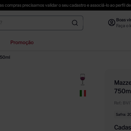
uas compras precisamos validar o seu cadastro e associá-lo ao perfil
Promoção
veja
 750ml
nzano
inger
Mazzei
ección
750m
piche vineyards sweet
Ref.
:
BV
Safra
2
Cadast