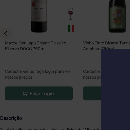
Mazzei Ser Lapo Chianti Classico 
Vinho Tinto Bizarra Tanna
Riserva DOCG 750ml
Amphora 750ml
Cadastre-se ou faça login para ver
Cadastre-se ou faça logi
nossos preços
nossos preços
Faça Login
Faça Logi
Descrição
Zisola é feito somente de vinhas tradicionais "Alberello" (arbustivas) 