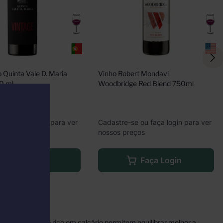
 Quinta Vale D. Maria 
Vinho Robert Mondavi 
0 ml
Woodbridge Red Blend 750ml
e ou faça login para ver
Cadastre-se ou faça login para ver
eços
nossos preços
Faça Login
Faça Login
e do mar e o solo rico em calcário permitem equilibrar melhor a