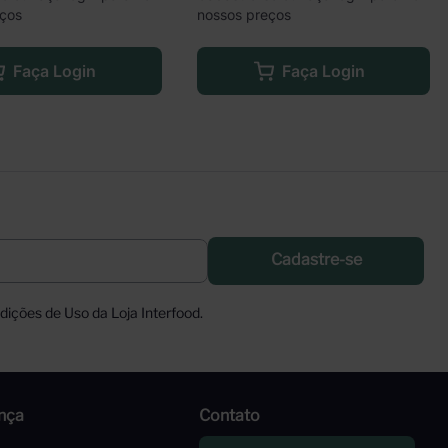
eços
nossos preços
Faça Login
Faça Login
Cadastre-se
ições de Uso da Loja Interfood.
nça
Contato