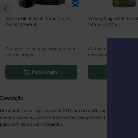
Whisky Glenfiddich Grand Cru 23 
Whisky Single Malt Bruich
Year Old 750ml
18 Years 700ml
Cadastre-se ou faça login para ver
Cadastre-se ou faça logi
nossos preços
nossos preços
Faça Login
Faça Logi
Descrição
De acordo com a legislação dos EUA, um Corn Whiskey precisa ser pr
novos ou usados, carbonizados ou não, sem período mínimo de envelhec
puro, com gelo ou em coquetéis.