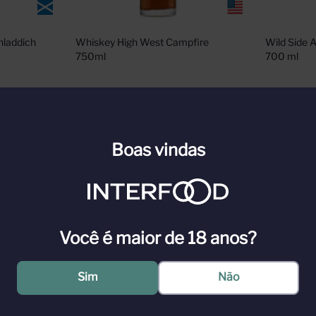
laddich 
Whiskey High West Campfire 
Wild Side 
750ml
700 ml
n para ver
Cadastre-se ou faça login para ver
Cadastre-s
nossos preços
nossos pr
Boas vindas
n
Faça Login
Você é maior de 18 anos?
oduzido com no mínimo 80% de milho em sua composição de grãos. Após
imento. O Wild Side é um autêntico Corn Whiskey, com o diferencial d
Sim
Não