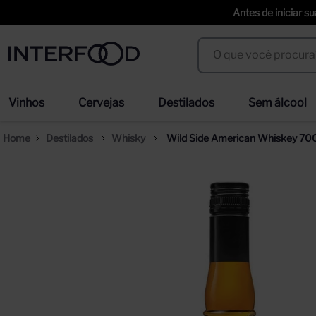
Antes de iniciar s
O que você procura?
Termos mais buscados
Vinhos
Cervejas
Destilados
Sem álcool
espumante cinzano to spritz dry 750ml
we
1
º
2
º
Destilados
Whisky
Wild Side American Whiskey 70
cerveja
san
3
º
4
º
trapiche vineyards sweet
ci
5
º
6
º
erdinger
duf
7
º
8
º
corpus astral
sel
9
º
10
º