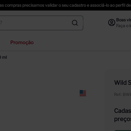
uas compras precisamos validar o seu cadastro e associá-lo ao perfil
Promoção
ihenstephaner
0 ml
ta helena
nzano
Wild 
f
Ref.
:
BW
ección
Cadast
preço