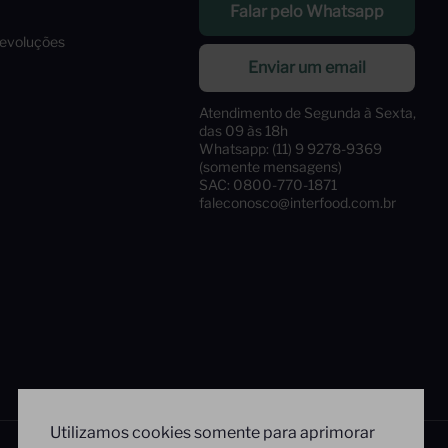
Falar pelo Whatsapp
Devoluções
Enviar um email
Atendimento de Segunda à Sexta,
das 09 às 18h
Whatsapp: (11) 9 9278-9369
(somente mensagens)
SAC: 0800-770-1871
faleconosco@interfood.com.br
Utilizamos cookies somente para aprimorar