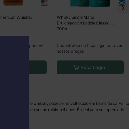
American Whiskey 
Whisky Single Malte 
Bruichladdich Laddie Classic 
700ml
e ou faça login para ver
Cadastre-se ou faça login para ver
eços
nossos preços
Faça Login
Faça Login
 a destilação, o whiskey pode ser envelhecido em barris de carvalho
e ser envelhecido por no mínimo 4 anos. É ideal para ser apreciado