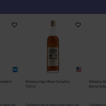
laddich 
Whiskey High West Campfire 
Whiskey Hi
750ml
Barrel Sel
n para ver
Cadastre-se ou faça login para ver
Cadastre-s