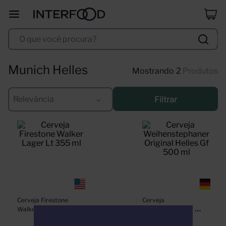
duff
8
º
O que você procura?
corpus astral
9
º
santa helena
10
º
Munich Helles
2
Produtos
Relevância
Filtrar
Cerveja Firestone 
Cerveja 
Walker Lager Lt 355 
Weihenstephaner 
ml
Original Helles Gf 500 