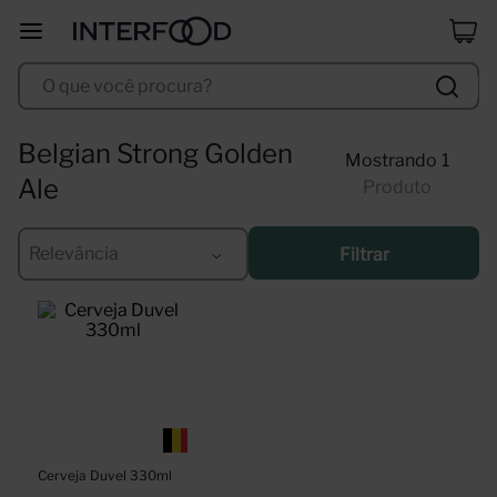
duff
8
º
O que você procura?
corpus astral
9
º
santa helena
10
º
Belgian Strong Golden
1
Ale
Produto
Relevância
Filtrar
Cerveja Duvel 330ml