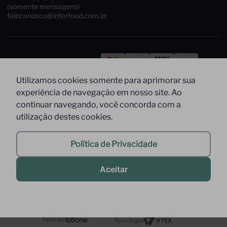
(somente mensagens)
faleconosco@interfood.com.br
Pague com
Utilizamos cookies somente para aprimorar sua
Siga-nos
Segurança
experiência de navegação em nosso site. Ao
continuar navegando, você concorda com a
utilização destes cookies.
Política de Privacidade
2022 @ All Right Reserved to Interfood Importação
Ltda.
Interfood Importação Ltda. CNPJ Nº
Aceitar
36.357.994/0001-45 Rua Cacique Tibiriça, 320 - São Bernardo do
Campo - SP CEP: 09651-050 -
InterfoodB2B © 2022 - Todos os direitos reservados
Feito por
Tecnologia