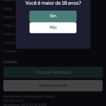
Você é maior de 18 anos?
Ajuda
Sim
Política de Troca e Devoluções
Política de Frete
Não
Política de Privacidade
Termos e Condições
Catálogo
Contato
Falar pelo Whatsapp
Enviar um email
Atendimento de Segunda à Sexta,
das 09 às 17h
Whatsapp: (11) 9 9278-9369