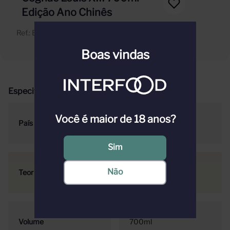
Edição Ano Chinês
Ref.
:
BCOXXRM00005153000000001
Boas vindas
Especificações
Você é maior de 18 anos?
País
França
Sim
Não
Teor Alcoólico
40
Volume
700ml