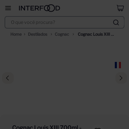
selección
8
º
O que você procura?
corpus astral
9
º
trapiche vineyards sweet
10
º
Destilados
Cognac
Cognac Louis XIII 
700ml - Edição Ano 
Chinês
Cognac Louis XIII 700ml -