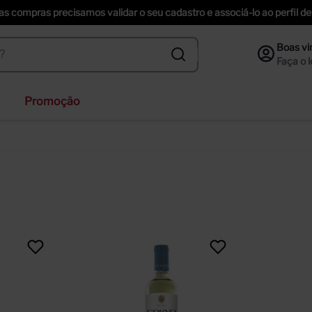
uas compras precisamos validar o seu cadastro e associá-lo ao perfil
Promoção
ihenstephaner
ta helena
nzano
f
ección