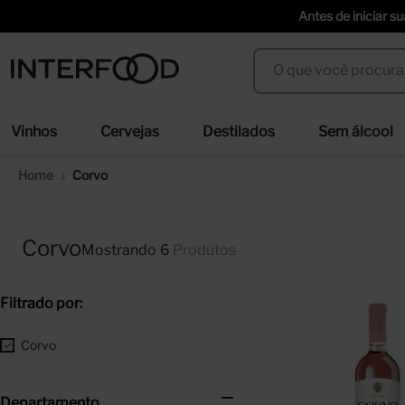
Antes de iniciar s
O que você procura?
Termos mais buscados
Vinhos
Cervejas
Destilados
Sem álcool
espumante cinzano to spritz dry 750ml
we
1
º
2
º
Corvo
cerveja
san
3
º
4
º
trapiche vineyards sweet
ci
5
º
6
º
Corvo
6
Produtos
erdinger
duf
7
º
8
º
corpus astral
sel
9
º
10
º
Corvo
Departamento