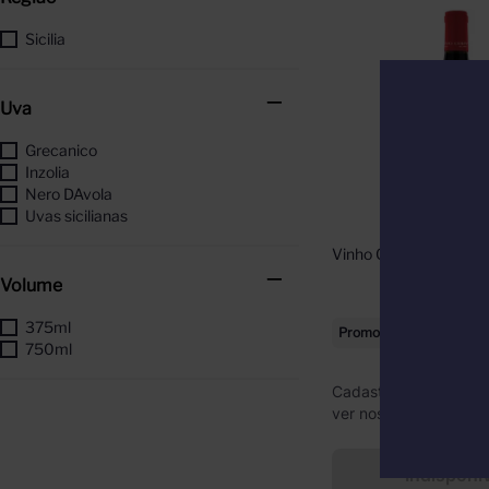
Sicilia
Uva
Grecanico
Inzolia
Nero DAvola
Uvas sicilianas
Vinho Corvo Rosso 3
Volume
375ml
Promoções do mês
750ml
Cadastre-se ou faça l
ver nossos preços
Indisponí