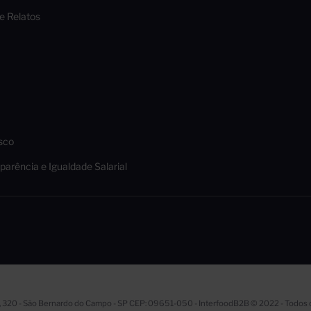
 e Relatos
sco
parência e Igualdade Salarial
, 320 - São Bernardo do Campo - SP CEP: 09651-050 - InterfoodB2B © 2022 - Todos o