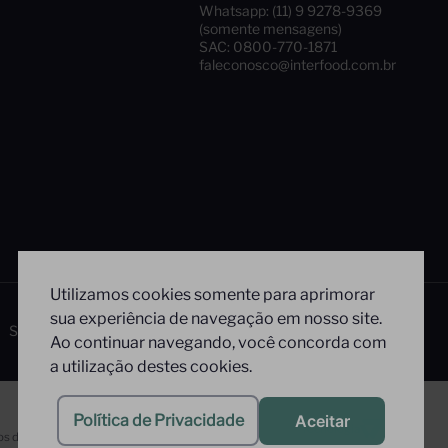
Whatsapp: (11) 9 9278-9369
(somente mensagens)
SAC: 0800-770-1871
faleconosco@interfood.com.br
Utilizamos cookies somente para aprimorar
sua experiência de navegação em nosso site.
Siga-nos
Segurança
Ao continuar navegando, você concorda com
a utilização destes cookies.
Política de Privacidade
Aceitar
Tecnologia
s direitos reservados