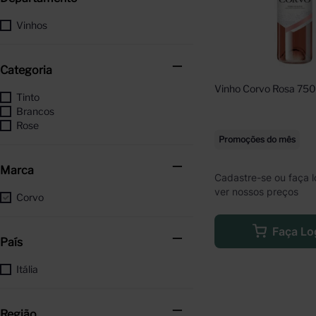
Vinhos
Categoria
Vinho Corvo Rosa 75
Tinto
Brancos
Rose
Promoções do mês
Marca
Cadastre-se ou faça l
ver nossos preços
Corvo
Faça Lo
País
Itália
Região