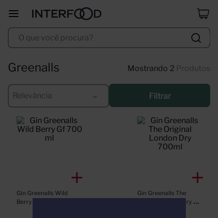
duff
8
º
O que você procura?
corpus astral
9
º
selección
10
º
Greenalls
2
Produtos
Relevância
Filtrar
Gin Greenalls Wild 
Gin Greenalls The 
Berry Gf 700 ml
Original London Dry 
700ml