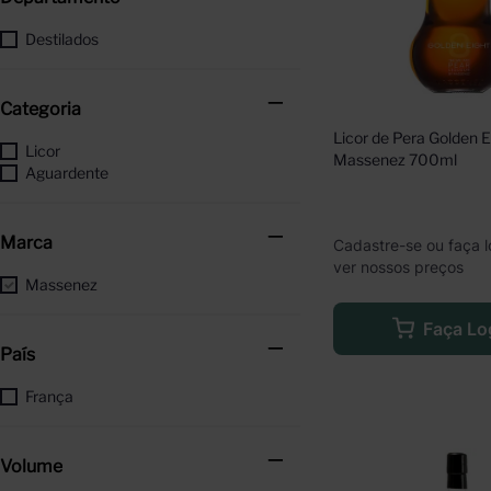
Destilados
Categoria
Licor de Pera Golden Ei
Licor
Massenez 700ml
Aguardente
Marca
Cadastre-se ou faça l
ver nossos preços
Massenez
Faça Lo
País
França
Volume