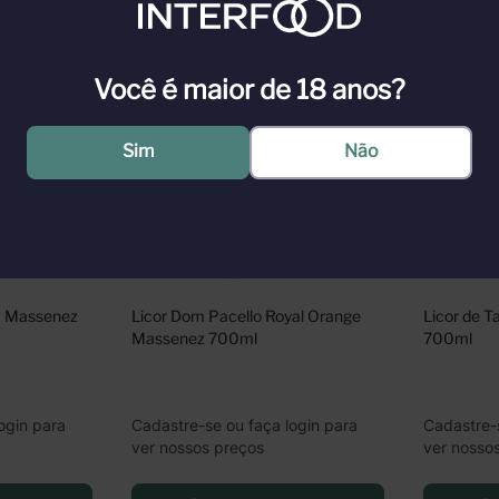
Você é maior de 18 anos?
Sim
Não
 Massenez 
Licor Dom Pacello Royal Orange 
Licor de T
Massenez 700ml
700ml
ogin para
Cadastre-se ou faça login para
Cadastre-
ver nossos preços
ver nosso