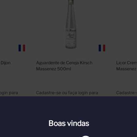
Dijon 
Aguardente de Cereja Kirsch 
Licor Cre
Massenez 500ml
Massenez
ogin para
Cadastre-se ou faça login para
Cadastre-
ver nossos preços
ver nosso
gin
Faça Login
Boas vindas