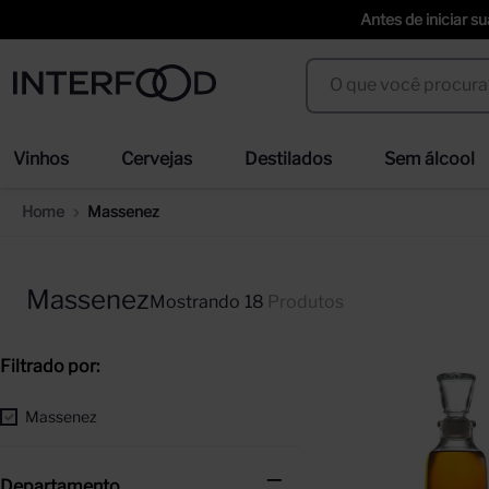
Antes de iniciar s
O que você procura?
Termos mais buscados
Vinhos
Cervejas
Destilados
Sem álcool
espumante cinzano to spritz dry 750ml
we
1
º
2
º
Massenez
cerveja
ci
3
º
4
º
trapiche vineyards sweet
sel
5
º
6
º
Massenez
18
Produtos
duff
erd
7
º
8
º
corpus astral
san
9
º
10
º
Massenez
Departamento