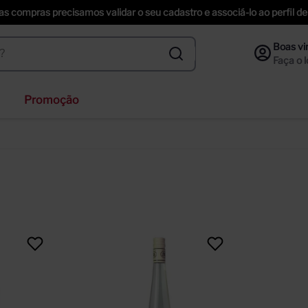
uas compras precisamos validar o seu cadastro e associá-lo ao perfil
Promoção
ihenstephaner
nzano
ección
inger
ta helena