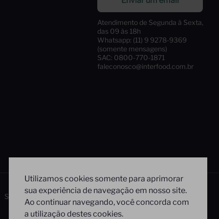
Enviar um email
Atendimento de Segunda à Sexta,
das 09 às 18h
Whatsapp: (11) 9 9278-9369
(somente mensagens)
SAC: 0800-770-1871
faleconosco@interfood.com.br
Utilizamos cookies somente para aprimorar
sua experiência de navegação em nosso site.
Siga-nos
Segurança
Ao continuar navegando, você concorda com
a utilização destes cookies.