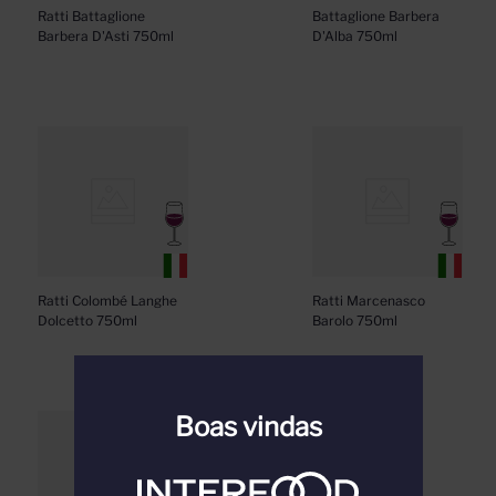
Ratti Battaglione 
Battaglione Barbera 
Barbera D'Asti 750ml
D'Alba 750ml
Ratti Colombé Langhe 
Ratti Marcenasco 
Dolcetto 750ml
Barolo 750ml
Boas vindas