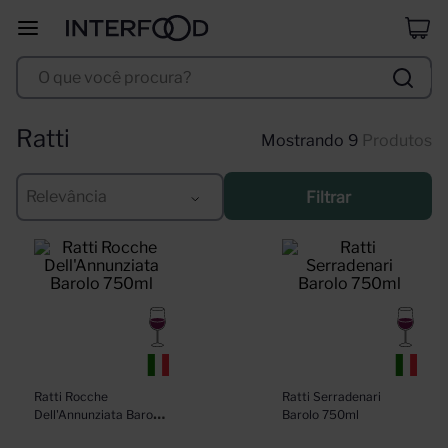
duff
8
º
O que você procura?
corpus astral
9
º
selección
10
º
Ratti
9
Produtos
Relevância
Filtrar
Ratti Rocche 
Ratti Serradenari 
Dell'Annunziata Barolo 
Barolo 750ml
750ml