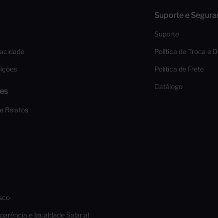
Suporte e Segura
Suporte
vacidade
Política de Troca e 
ições
Política de Frete
Catálogo
es
 e Relatos
sco
parência e Igualdade Salarial