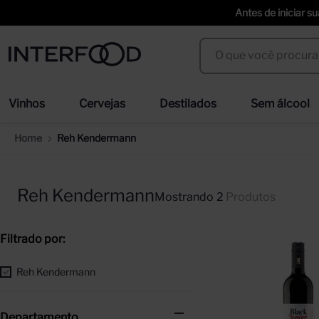
Antes de iniciar s
O que você procura?
Termos mais buscados
Vinhos
Cervejas
Destilados
Sem álcool
espumante cinzano to spritz dry 750ml
cer
1
º
2
º
Reh Kendermann
weihenstephaner
ci
3
º
4
º
duff
erd
5
º
6
º
Reh Kendermann
2
Produtos
prisoner
sel
7
º
8
º
corpus astral
tra
9
º
10
º
Reh Kendermann
Departamento