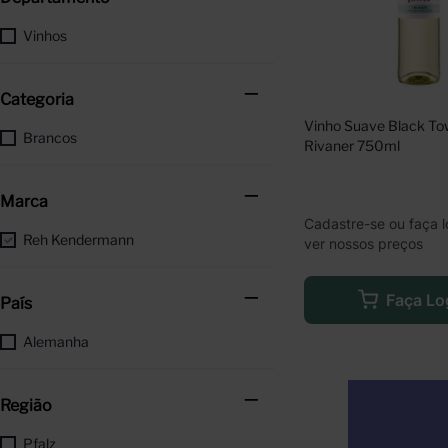
Vinhos
Categoria
Vinho Suave Black Tow
Brancos
Rivaner 750ml
Marca
Cadastre-se ou faça l
Reh Kendermann
ver nossos preços
Faça Lo
País
Alemanha
Região
Pfalz