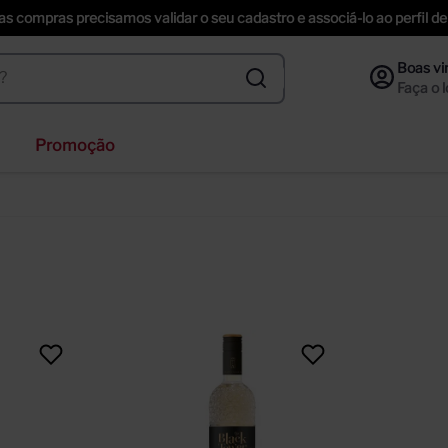
uas compras precisamos validar o seu cadastro e associá-lo ao perfil
Promoção
veja
nzano
inger
ección
piche vineyards sweet