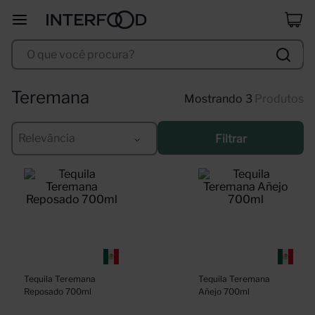
erdinger
8
º
O que você procura?
duff
9
º
corpus astral
10
º
Teremana
3
Produtos
Relevância
Filtrar
Tequila Teremana 
Tequila Teremana 
Reposado 700ml
Añejo 700ml