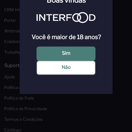
Boas vindas
CRM Interfood
Portal
Webmail
Você é maior de 18 anos?
Colaborador
Trabalhe Conosco
Sim
Suporte e Segurança
Não
Ajuda
Política de Troca e Devoluções
Política de Frete
Política de Privacidade
Termos e Condições
Catálogo