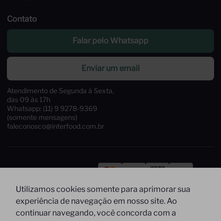
Contato
Falar pelo Whatsapp
Enviar um email
Atendimento de Segunda à Sexta,
das 09 às 17h
Whatsapp: (11) 9 9278-9369
(somente mensagens)
faleconosco@interfood.com.br
Pague com
Utilizamos cookies somente para aprimorar sua
Siga-nos
Segurança
experiência de navegação em nosso site. Ao
continuar navegando, você concorda com a